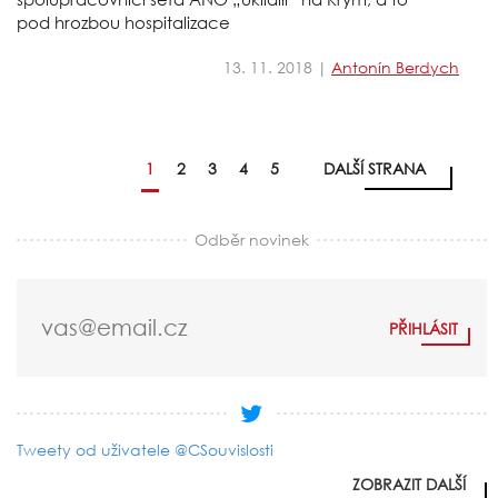
pod hrozbou hospitalizace
13. 11. 2018 |
Antonín Berdych
1
2
3
4
5
DALŠÍ STRANA
Odběr novinek
Tweety od uživatele @CSouvislosti
ZOBRAZIT DALŠÍ