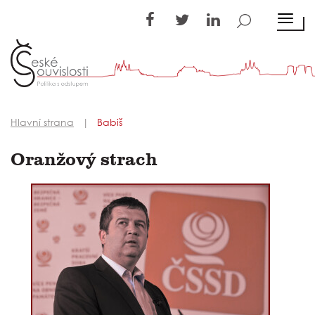
TOGGL
Hlavní strana
Babiš
Oranžový strach