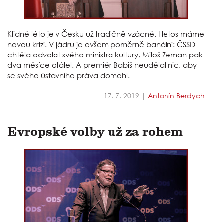
Klidné léto je v Česku už tradičně vzácné. I letos máme
novou krizi. V jádru je ovšem poměrně banální: ČSSD
chtěla odvolat svého ministra kultury, Miloš Zeman pak
dva měsíce otálel. A premiér Babiš neudělal nic, aby
se svého ústavního práva domohl.
17. 7. 2019 |
Antonín Berdych
Evropské volby už za rohem