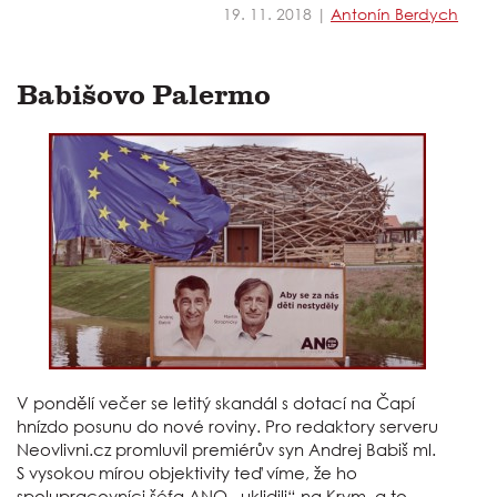
19. 11. 2018 |
Antonín Berdych
Babišovo Palermo
V pondělí večer se letitý skandál s dotací na Čapí
hnízdo posunu do nové roviny. Pro redaktory serveru
Neovlivni.cz promluvil premiérův syn Andrej Babiš ml.
S vysokou mírou objektivity teď víme, že ho
spolupracovníci šéfa ANO „uklidili“ na Krym, a to