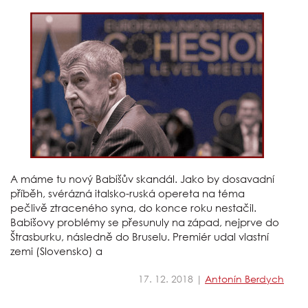
A máme tu nový Babišův skandál. Jako by dosavadní
příběh, svérázná italsko-ruská opereta na téma
pečlivě ztraceného syna, do konce roku nestačil.
Babišovy problémy se přesunuly na západ, nejprve do
Štrasburku, následně do Bruselu. Premiér udal vlastní
zemi (Slovensko) a
17. 12. 2018 |
Antonín Berdych