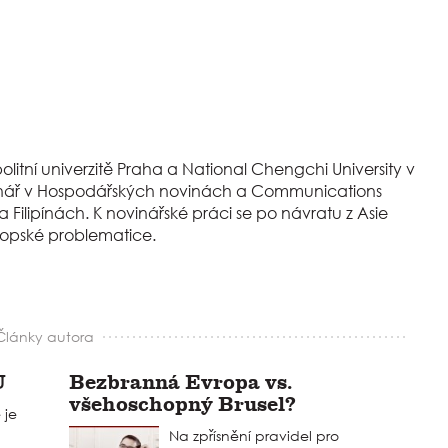
itní univerzitě Praha a National Chengchi University v
vinář v Hospodářských novinách a Communications
ilipínách. K novinářské práci se po návratu z Asie
vropské problematice.
Články autora
U
Bezbranná Evropa vs.
všehoschopný Brusel?
 je
Na zpřísnění pravidel pro