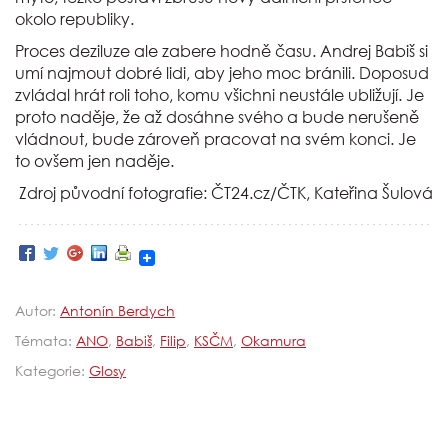
okolo republiky.
Proces deziluze ale zabere hodně času. Andrej Babiš si
umí najmout dobré lidi, aby jeho moc bránili. Doposud
zvládal hrát roli toho, komu všichni neustále ubližují. Je
proto naděje, že až dosáhne svého a bude nerušeně
vládnout, bude zároveň pracovat na svém konci. Je
to ovšem jen naděje.
Zdroj původní fotografie: ČT24.cz/ČTK, Kateřina Šulová
Autor:
Antonín Berdych
Témata:
ANO
,
Babiš
,
Filip
,
KSČM
,
Okamura
Kategorie:
Glosy