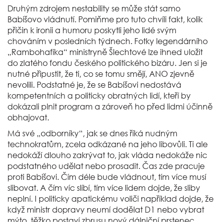
Druhým zdrojem nestability se může stát samo
Babišovo vládnutí. Pomiňme pro tuto chvíli fakt, kolik
příčin k ironii a humoru poskytli jeho lidé svým
chováním v posledních týdnech. Fotky legendárního
„Rambohafíka“ ministryně Šlechtové lze ihned uložit
do zlatého fondu českého politického bizáru. Jen si je
nutné připustit, že ti, co se tomu smějí, ANO zjevně
nevolili. Podstatné je, že se Babišovi nedostává
kompetentních a politicky obratných lidí, kteří by
dokázali plnit program a zároveň ho před lidmi účinně
obhajovat.
Má své „odborníky“, jak se dnes říká nudným
technokratům, zcela odkázané na jeho libovůli. Ti ale
nedokáží dlouho zakrývat to, jak vláda nedokáže nic
podstatného udělat nebo prosadit. Čas zde pracuje
proti Babišovi. Čím déle bude vládnout, tím více musí
slibovat. A čím víc slíbí, tím více lidem dojde, že sliby
neplní. I politicky apatickému voliči například dojde, že
když ministr dopravy neumí dodělat D1 nebo vybrat
mýto, těžko postaví zbrusu nový dálniční prstenec