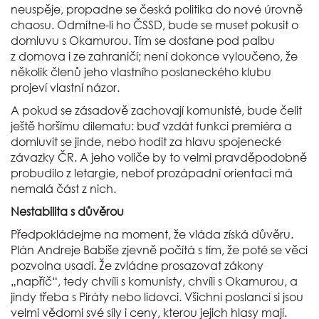
neuspěje, propadne se česká politika do nové úrovně
chaosu. Odmítne-li ho ČSSD, bude se muset pokusit o
domluvu s Okamurou. Tím se dostane pod palbu
z domova i ze zahraničí; není dokonce vyloučeno, že
několik členů jeho vlastního poslaneckého klubu
projeví vlastní názor.
A pokud se zásadově zachovají komunisté, bude čelit
ještě horšímu dilematu: buď vzdát funkci premiéra a
domluvit se jinde, nebo hodit za hlavu spojenecké
závazky ČR. A jeho voliče by to velmi pravděpodobně
probudilo z letargie, neboť prozápadní orientaci má
nemalá část z nich.
Nestabilita s důvěrou
Předpokládejme na moment, že vláda získá důvěru.
Plán Andreje Babiše zjevně počítá s tím, že poté se věci
pozvolna usadí. Že zvládne prosazovat zákony
„napříč“, tedy chvíli s komunisty, chvíli s Okamurou, a
jindy třeba s Piráty nebo lidovci. Všichni poslanci si jsou
velmi vědomi své síly i ceny, kterou jejich hlasy mají.