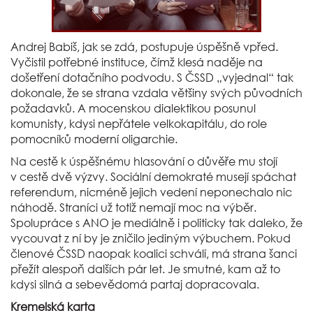
Andrej Babiš, jak se zdá, postupuje úspěšně vpřed.
Vyčistil potřebné instituce, čímž klesá naděje na
došetření dotačního podvodu. S ČSSD „vyjednal“ tak
dokonale, že se strana vzdala většiny svých původních
požadavků. A mocenskou dialektikou posunul
komunisty, kdysi nepřátele velkokapitálu, do role
pomocníků moderní oligarchie.
Na cestě k úspěšnému hlasování o důvěře mu stojí
v cestě dvě výzvy. Sociální demokraté musejí spáchat
referendum, nicméně jejich vedení neponechalo nic
náhodě. Straníci už totiž nemají moc na výběr.
Spolupráce s ANO je mediálně i politicky tak daleko, že
vycouvat z ní by je zničilo jediným výbuchem. Pokud
členové ČSSD naopak koalici schválí, má strana šanci
přežít alespoň dalších pár let. Je smutné, kam až to
kdysi silná a sebevědomá partaj dopracovala.
Kremelská karta