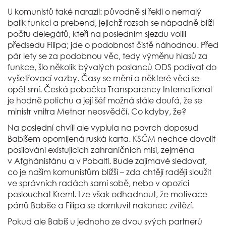
U komunistů také narazil: původně si řekli o nemalý
balík funkcí a prebend, jejichž rozsah se nápadně blíží
počtu delegátů, kteří na posledním sjezdu volili
předsedu Filipa; jde o podobnost čistě náhodnou. Před
pár lety se za podobnou věc, tedy výměnu hlasů za
funkce, šlo několik bývalých poslanců ODS podívat do
vyšetřovací vazby. Časy se mění a některé věci se
opět smí. Česká pobočka Transparency International
je hodně potichu a její šéf možná stále doufá, že se
ministr vnitra Metnar neosvědčí. Co kdyby, že?
Na poslední chvíli ale vyplula na povrch doposud
Babišem opomíjená ruská karta. KSČM nechce dovolit
posilování existujících zahraničních misí, zejména
v Afghánistánu a v Pobaltí. Bude zajímavé sledovat,
co je našim komunistům bližší – zda chtějí raději sloužit
ve správních radách sami sobě, nebo v opozici
poslouchat Kreml. Lze však odhadnout, že motivace
pánů Babiše a Filipa se domluvit nakonec zvítězí.
Pokud ale Babiš u jednoho ze dvou svých partnerů