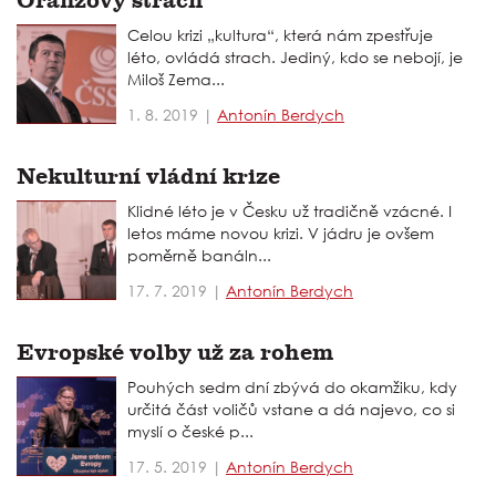
Oranžový strach
Celou krizi „kultura“, která nám zpestřuje
léto, ovládá strach. Jediný, kdo se nebojí, je
Miloš Zema...
1. 8. 2019 |
Antonín Berdych
Nekulturní vládní krize
Klidné léto je v Česku už tradičně vzácné. I
letos máme novou krizi. V jádru je ovšem
poměrně banáln...
17. 7. 2019 |
Antonín Berdych
Evropské volby už za rohem
Pouhých sedm dní zbývá do okamžiku, kdy
určitá část voličů vstane a dá najevo, co si
myslí o české p...
17. 5. 2019 |
Antonín Berdych