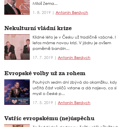
Miloš Zema...
1. 8. 2019 |
Antonín Berdych
Nekulturní vládní krize
Klidné léto je v Česku už tradičně vzácné. I
letos máme novou krizi. V jádru je ovšem
poměrně banáln...
17. 7. 2019 |
Antonín Berdych
Evropské volby už za rohem
Pouhých sedm dní zbývá do okamžiku, kdy
určitá část voličů vstane a dá najevo, co si
myslí o české p...
17. 5. 2019 |
Antonín Berdych
Vstříc evropskému (ne)úspěchu