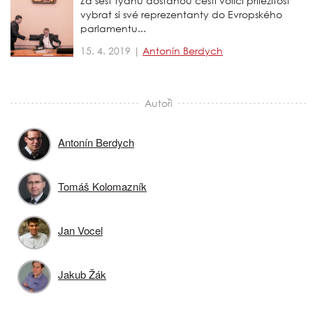
Za šest týdnů dostanou čeští voliči příležitost
vybrat si své reprezentanty do Evropského
parlamentu...
15. 4. 2019 |
Antonín Berdych
Autoři
Antonín Berdych
Tomáš Kolomazník
Jan Vocel
Jakub Žák