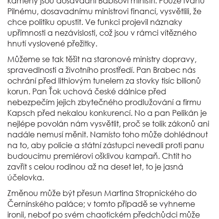
kameny jsou dosavadní Babišovi ministři. Pouze Ivanu
Pilnému, dosavadnímu ministrovi financí, vysvětlili, že
chce politiku opustit. Ve funkci projevil náznaky
upřímnosti a nezávislosti, což jsou v rámci vítězného
hnutí vyslovené přežitky.
Můžeme se tak těšit na staronové ministry dopravy,
spravedlnosti a životního prostředí. Pan Brabec nás
ochrání před lithiovým tunelem za stovky tisíc bilionů
korun. Pan Ťok uchová české dálnice před
nebezpečím jejich zbytečného prodlužování a firmu
Kapsch před nekalou konkurencí. No a pan Pelikán je
nejlépe povolán nám vysvětlit, proč se tolik zákonů ani
nadále nemusí měnit. Namísto toho může dohlédnout
na to, aby policie a státní zástupci nevedli proti panu
budoucímu premiérovi ošklivou kampaň. Chtít ho
zavřít s celou rodinou až na deset let, to je jasná
účelovka.
Změnou může být přesun Martina Stropnického do
Černínského paláce; v tomto případě se vyhneme
ironii, neboť po svém chaotickém předchůdci může