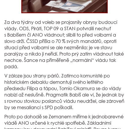
Za dva týdny od voleb se projasnily obrysy budoucí
vlády. ODS, Piráti, TOP 09 a STAN potvrdili nechuť
s Babišem či ANO vládnout; slíbili to před volbami a
slovo drží. ČSSD přišla o 70 % svých mandátů, oproti
situaci před volbami se ale nezměnila: je ve stavu
paralýzy a nikdo jí neřídí. Proto prý zatím vládnout také
nechce. Šance na přiměřeně „normální“ vládu tak
padá.
V záloze jsou strany páriů. Zatímco komunisté po
historickém debaklu demontují svého letitého
předsedu Filipa a tápou, Tomio Okamura se do vlády
nabízí až neslušně. Pragmatik Babiš ale ví, že jednak by
s rovnou stovkou poslanců vládu neudržel, ale zároveň
by se mesaliancí s SPD poškodil.
Proto po dohodě se Zemanem míříme k jednobarevné
vládě ANO určené k rychlé spotřebě. Základními