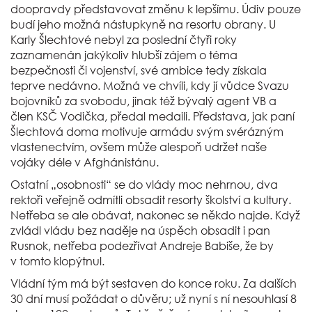
doopravdy představovat změnu k lepšímu. Údiv pouze
budí jeho možná nástupkyně na resortu obrany. U
Karly Šlechtové nebyl za poslední čtyři roky
zaznamenán jakýkoliv hlubší zájem o téma
bezpečnosti či vojenství, své ambice tedy získala
teprve nedávno. Možná ve chvíli, kdy jí vůdce Svazu
bojovníků za svobodu, jinak též bývalý agent VB a
člen KSČ Vodička, předal medaili. Představa, jak paní
Šlechtová doma motivuje armádu svým svérázným
vlastenectvím, ovšem může alespoň udržet naše
vojáky déle v Afghánistánu.
Ostatní „osobnosti“ se do vlády moc nehrnou, dva
rektoři veřejně odmítli obsadit resorty školství a kultury.
Netřeba se ale obávat, nakonec se někdo najde. Když
zvládl vládu bez naděje na úspěch obsadit i pan
Rusnok, netřeba podezřívat Andreje Babiše, že by
v tomto klopýtnul.
Vládní tým má být sestaven do konce roku. Za dalších
30 dní musí požádat o důvěru; už nyní s ní nesouhlasí 8