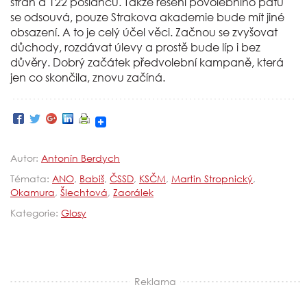
stran a 122 poslanců. Takže řešení povolebního patu
se odsouvá, pouze Strakova akademie bude mít jiné
obsazení. A to je celý účel věci. Začnou se zvyšovat
důchody, rozdávat úlevy a prostě bude líp i bez
důvěry. Dobrý začátek předvolební kampaně, která
jen co skončila, znovu začíná.
Autor:
Antonín Berdych
Témata:
ANO
,
Babiš
,
ČSSD
,
KSČM
,
Martin Stropnický
,
Okamura
,
Šlechtová
,
Zaorálek
Kategorie:
Glosy
Reklama