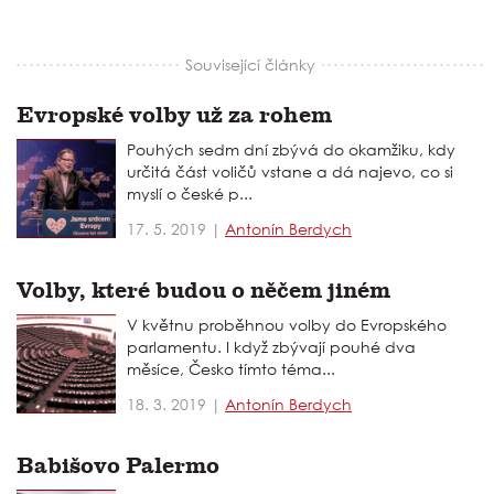
Související články
Evropské volby už za rohem
Pouhých sedm dní zbývá do okamžiku, kdy
určitá část voličů vstane a dá najevo, co si
myslí o české p...
17. 5. 2019 |
Antonín Berdych
Volby, které budou o něčem jiném
V květnu proběhnou volby do Evropského
parlamentu. I když zbývají pouhé dva
měsíce, Česko tímto téma...
18. 3. 2019 |
Antonín Berdych
Babišovo Palermo