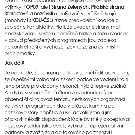
svou blízkost občanům. Objevují se ale i světlejší
výjimky.
TOP09
, ale i
Strana Zelených, Pirátská strana,
Starostové a nezávislí
a další tvoří ve většině krajů
(mnohdy i s
KDU-ČSL
) různé předvolební koalice a
společné kandidátky. Platí, že uvedené strany mají
k neziskovému sektoru poměrně blízko a teze uvedené
v dosud předložených programech jsou zdaleka
nejkonkrétnější a vycházejí zjevně ze znalosti místní
problematiky.
Jak dál?
Je nasnadě, že seriózní politik by se měl řídit pravidlem,
že úspěšnými volbami a ziskem pozice ve vedení kraje
jeho práce pro občany nekončí, nýbrž teprve začíná.
A kdyby si snad někteří členové vedení krajů pro
absenci či okrajovost tématu neziskových organizací
ve svých programech kladly otázku, kam na poli
neziskové sféry napřít své úsilí, dovolili jsme si jim
připravit několik doporučení: Kraje by měly akceptovat
neziskový sektor jako celek, vybírat si reprezentativní
partnery a zvážit, zda do takového partnerství i