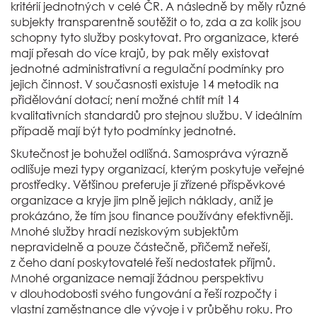
kritérií jednotných v celé ČR. A následně by měly různé
subjekty transparentně soutěžit o to, zda a za kolik jsou
schopny tyto služby poskytovat. Pro organizace, které
mají přesah do více krajů, by pak měly existovat
jednotné administrativní a regulační podmínky pro
jejich činnost. V současnosti existuje 14 metodik na
přidělování dotací; není možné chtít mít 14
kvalitativních standardů pro stejnou službu. V ideálním
případě mají být tyto podmínky jednotné.
Skutečnost je bohužel odlišná. Samospráva výrazně
odlišuje mezi typy organizací, kterým poskytuje veřejné
prostředky. Většinou preferuje jí zřízené příspěvkové
organizace a kryje jim plně jejich náklady, aniž je
prokázáno, že tím jsou finance používány efektivněji.
Mnohé služby hradí neziskovým subjektům
nepravidelně a pouze částečně, přičemž neřeší,
z čeho daní poskytovatelé řeší nedostatek příjmů.
Mnohé organizace nemají žádnou perspektivu
v dlouhodobosti svého fungování a řeší rozpočty i
vlastní zaměstnance dle vývoje i v průběhu roku. Pro