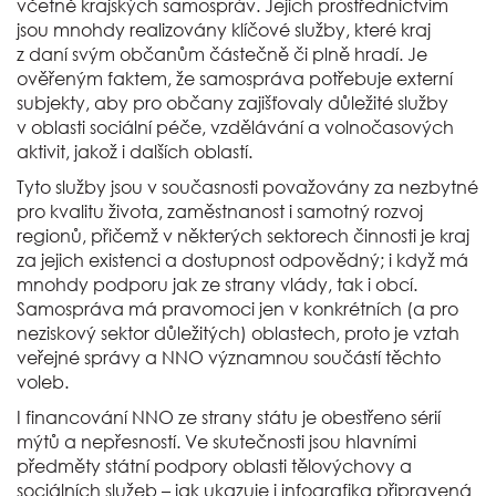
včetně krajských samospráv. Jejich prostřednictvím
jsou mnohdy realizovány klíčové služby, které kraj
z daní svým občanům částečně či plně hradí. Je
ověřeným faktem, že samospráva potřebuje externí
subjekty, aby pro občany zajišťovaly důležité služby
v oblasti sociální péče, vzdělávání a volnočasových
aktivit, jakož i dalších oblastí.
Tyto služby jsou v současnosti považovány za nezbytné
pro kvalitu života, zaměstnanost i samotný rozvoj
regionů, přičemž v některých sektorech činnosti je kraj
za jejich existenci a dostupnost odpovědný; i když má
mnohdy podporu jak ze strany vlády, tak i obcí.
Samospráva má pravomoci jen v konkrétních (a pro
neziskový sektor důležitých) oblastech, proto je vztah
veřejné správy a NNO významnou součástí těchto
voleb.
I financování NNO ze strany státu je obestřeno sérií
mýtů a nepřesností. Ve skutečnosti jsou hlavními
předměty státní podpory oblasti tělovýchovy a
sociálních služeb – jak ukazuje i infografika připravená