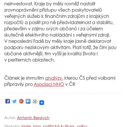
neinvestovat. Kraje by měly rovněž nastolit
zrovnoprávnění přístupu všech poskytovatelů
veřejných služeb k finančním zdrojům z krajských
rozpočtů a posílit pro ně předvídatelnost a stabilitu,
především v zájmu svých občanů i za účelem
skutečně efektivního nakládání s veřejnými zdroji.
V neposlední řadě by měly kraje jasně deklarovat
podporu neziskovým aktivitám. Platí totiž, že čím jsou
občané aktivnější, tím vyšší je kvalita života i
v periferních oblastech.
Článek je shrnutím
analýzy
, kterou ČS před volbami
připravily pro
Asociaci NNO
v ČR
Autor:
Antonín Berdych
Témata:
kraje
,
nno
,
politická kultura
,
volby