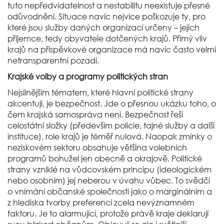
tuto nepředvídatelnost a nestabilitu neexistuje přesné
odůvodnění. Situace navíc nejvíce poškozuje ty, pro
které jsou služby daných organizací určeny – jejich
příjemce, tedy obyvatele dotčených krajů. Přímý vliv
krajů na příspěvkové organizace má navíc často velmi
netransparentní pozadí.
Krajské volby a programy politických stran
Nejsilnějším tématem, které hlavní politické strany
akcentují, je bezpečnost. Jde o přesnou ukázku toho, o
čem krajská samospráva není. Bezpečnost řeší
celostátní složky (především policie, tajné služby a další
instituce), role krajů je téměř nulová. Naopak zmínky o
neziskovém sektoru obsahuje většina volebních
programů bohužel jen obecně a okrajově. Politické
strany vzniklé na vůdcovském principu (ideologickém
nebo osobním) jej neberou v úvahu vůbec. To svědčí
o vnímání občanské společnosti jako o marginálním a
z hlediska tvorby preferencí zcela nevýznamném
faktoru. Je to alarmující, protože právě kraje deklarují