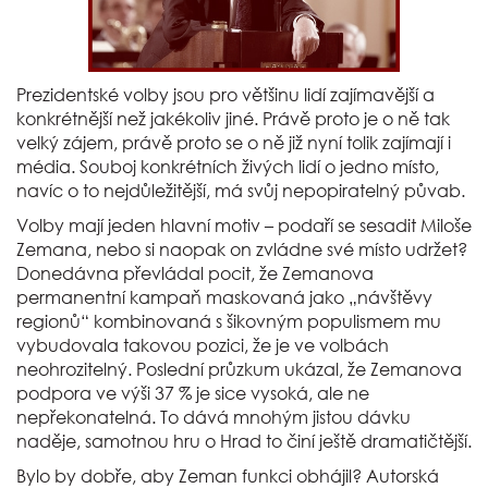
Prezidentské volby jsou pro většinu lidí zajímavější a
konkrétnější než jakékoliv jiné. Právě proto je o ně tak
velký zájem, právě proto se o ně již nyní tolik zajímají i
média. Souboj konkrétních živých lidí o jedno místo,
navíc o to nejdůležitější, má svůj nepopiratelný půvab.
Volby mají jeden hlavní motiv – podaří se sesadit Miloše
Zemana, nebo si naopak on zvládne své místo udržet?
Donedávna převládal pocit, že Zemanova
permanentní kampaň maskovaná jako „návštěvy
regionů“ kombinovaná s šikovným populismem mu
vybudovala takovou pozici, že je ve volbách
neohrozitelný. Poslední průzkum ukázal, že Zemanova
podpora ve výši 37 % je sice vysoká, ale ne
nepřekonatelná. To dává mnohým jistou dávku
naděje, samotnou hru o Hrad to činí ještě dramatičtější.
Bylo by dobře, aby Zeman funkci obhájil? Autorská