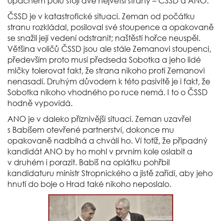
opačném pólu stojí dvě největší strany – ČSSD a ANO.
ČSSD je v katastrofické situaci. Zeman od počátku
stranu rozkládal, posiloval své stoupence a opakovaně
se snažil její vedení odstranit; naštěstí hořce neuspěl.
Většina voličů ČSSD jsou ale stále Zemanovi stoupenci,
především proto musí předseda Sobotka a jeho lidé
mlčky tolerovat fakt, že strana nikoho proti Zemanovi
nenasadí. Druhým důvodem k této pasivitě je i fakt, že
Sobotka nikoho vhodného po ruce nemá. I to o ČSSD
hodně vypovídá.
ANO je v daleko příznivější situaci. Zeman uzavřel
s Babišem otevřené partnerství, dokonce mu
opakovaně nadbíhá a chválí ho. Ví totiž, že případný
kandidát ANO by ho mohl v prvním kole oslabit a
v druhém i porazit. Babiš na oplátku pohřbil
kandidaturu ministr Stropnického a jistě zařídí, aby jeho
hnutí do boje o Hrad také nikoho neposlalo.