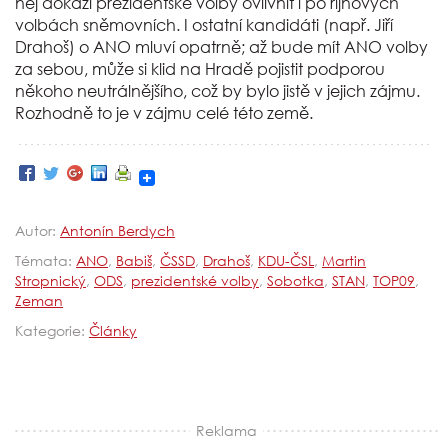
něj dokáží prezidentské volby ovlivnit i po říjnových
volbách sněmovních. I ostatní kandidáti (např. Jiří
Drahoš) o ANO mluví opatrně; až bude mít ANO volby
za sebou, může si klid na Hradě pojistit podporou
někoho neutrálnějšího, což by bylo jistě v jejich zájmu.
Rozhodně to je v zájmu celé této země.
Autor:
Antonín Berdych
Témata:
ANO
,
Babiš
,
ČSSD
,
Drahoš
,
KDU-ČSL
,
Martin
Stropnický
,
ODS
,
prezidentské volby
,
Sobotka
,
STAN
,
TOP09
,
Zeman
Kategorie:
Články
Reklama