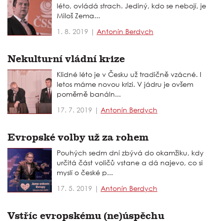
léto, ovládá strach. Jediný, kdo se nebojí, je
Miloš Zema...
1. 8. 2019 |
Antonín Berdych
Nekulturní vládní krize
Klidné léto je v Česku už tradičně vzácné. I
letos máme novou krizi. V jádru je ovšem
poměrně banáln...
17. 7. 2019 |
Antonín Berdych
Evropské volby už za rohem
Pouhých sedm dní zbývá do okamžiku, kdy
určitá část voličů vstane a dá najevo, co si
myslí o české p...
17. 5. 2019 |
Antonín Berdych
Vstříc evropskému (ne)úspěchu