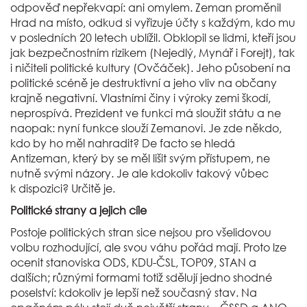
odpověď nepřekvapí: ani omylem. Zeman proměnil
Hrad na místo, odkud si vyřizuje účty s každým, kdo mu
v posledních 20 letech ublížil. Obklopil se lidmi, kteří jsou
jak bezpečnostním rizikem (Nejedlý, Mynář i Forejt), tak
i ničiteli politické kultury (Ovčáček). Jeho působení na
politické scéně je destruktivní a jeho vliv na občany
krajně negativní. Vlastními činy i výroky zemi škodí,
neprospívá. Prezident ve funkci má sloužit státu a ne
naopak: nyní funkce slouží Zemanovi. Je zde někdo,
kdo by ho měl nahradit? De facto se hledá
Antizeman, který by se měl lišit svým přístupem, ne
nutně svými názory. Je ale kdokoliv takový vůbec
k dispozici? Určitě je.
Politické strany a jejich cíle
Postoje politických stran sice nejsou pro všelidovou
volbu rozhodující, ale svou váhu pořád mají. Proto lze
ocenit stanoviska ODS, KDU-ČSL, TOP09, STAN a
dalších; různými formami totiž sdělují jedno shodné
poselství: kdokoliv je lepší než současný stav. Na