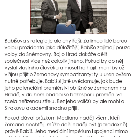
Babišova strategie je ale chytřejší. Zatímco lidé berou
volbu prezidenta jako důležitější, Babiše zajímají pouze
volby do Sněmovny. Boj o Hrad dokáže dělit
společnost více než cokoliv jiného. Pokud by do něj
vyslal vlastního člověka a musel ho hájit, mohl by už
v říjnu přijít o Zemanovy sympatizanty; ty u uren ovšem
nutně potřebuje. Babiš si jistě uvědomuje, jak bude
jeho potenciální premiérství obtížné se Zemanem na
Hradě, v druhém období se bezesporu promění ve
zcela neřízenou střelu. Bez jeho voličů by ale mohl o
Strakovu akademii snadno přijít.
Pokud dával průzkum Medianu naději všem, kteří
Zemana nechtějí, může další nadějí být (paradoxně)
právě Babiš. Jeho mediální impérium i spojenci mimo