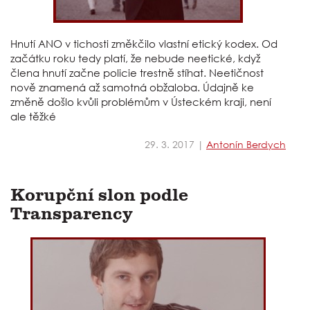
Hnutí ANO v tichosti změkčilo vlastní etický kodex. Od
začátku roku tedy platí, že nebude neetické, když
člena hnutí začne policie trestně stíhat. Neetičnost
nově znamená až samotná obžaloba. Údajně ke
změně došlo kvůli problémům v Ústeckém kraji, není
ale těžké
29. 3. 2017 |
Antonín Berdych
Korupční slon podle
Transparency